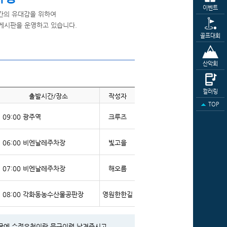
이벤트
간의 유대감을 위하여
 게시판을 운영하고 있습니다.
골프대회
산악회
컬러링
출발시간/장소
작성자
TOP
09:00 광주역
크루즈
06:00 비엔날레주차장
빛고을
07:00 비엔날레주차장
해오름
08:00 각화동농수산물공판장
영원한한길
게시글에 수정요청이란 문구이력 남겨주시고