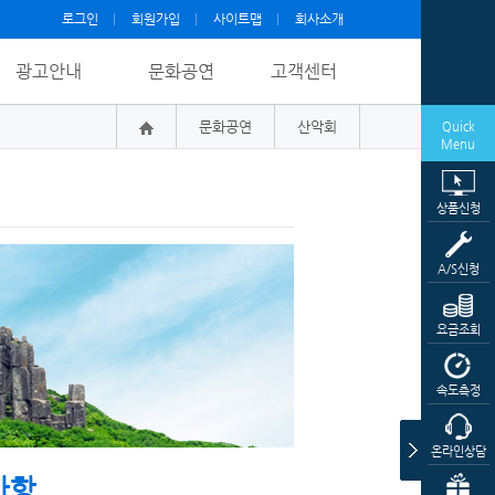
로그인
회원가입
사이트맵
회사소개
광고안내
문화공연
고객센터
문화공연
산악회
Quick
Menu
상품신청
A/S신청
요금조회
속도측정
온라인상담
사항