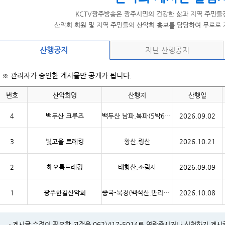
KCTV광주방송은 광주시민의 건강한 삶과 지역 주민들
산악회 회원 및 지역 주민들의 산악회 홍보를 담당하여 무료로
산행공지
지난 산행공지
※ 관리자가 승인한 게시물만 공개가 됩니다.
번호
산악회명
산행지
산행일
4
백두산 크루즈
백두산 남파.북파(5박6일)
2026.09.02
3
빛고을 트레킹
황산.링산
2026.10.21
2
해오름트레킹
태항산.소림사
2026.09.09
1
광주한길산악회
중국-북경(백석산.만리장성.천안문.백대협.이수호.자금성)-4박5일
2026.10.08
게시글 수정이 필요한 고객은 062)417-5014로 연락주시거나 신청하기 