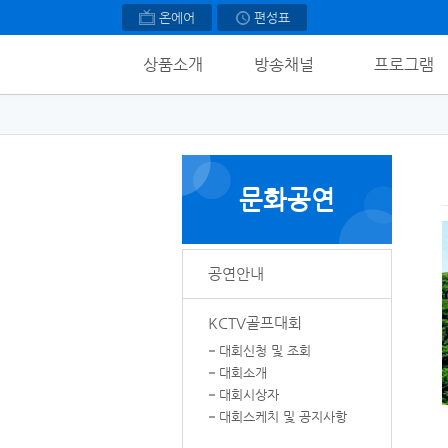
KCTV알뜰폰
온에어
편성표
KCTV 가전할부
KCTV 가전 케어서비스
상품소개
방송채널
프로그램
문화공연
공연안내
KCTV골프대회
대회신청 및 조회
대회소개
대회시상자
대회스케치 및 공지사항